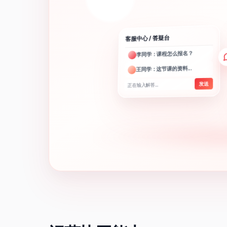
客服中心 / 答疑台
李同学：课程怎么报名？
王同学：这节课的资料...
发送
正在输入解答...