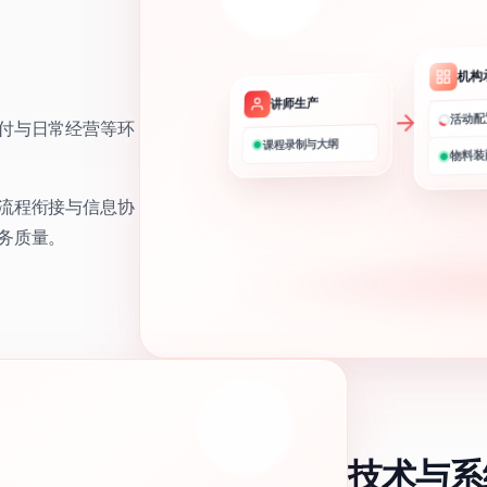
机构
讲师生产
活动配
付与日常经营等环
课程录制与大纲
物料装
流程衔接与信息协
务质量。
技术与系