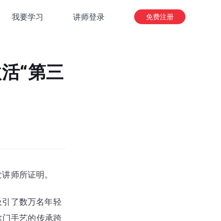
我要学习
讲师登录
免费注册
网页端入口
微信店铺/App
活“第三
小程序端入口
抖音/快手/微信视频号
发讲师所证明。
吸引了数万名年轻
这门手艺的传承跨