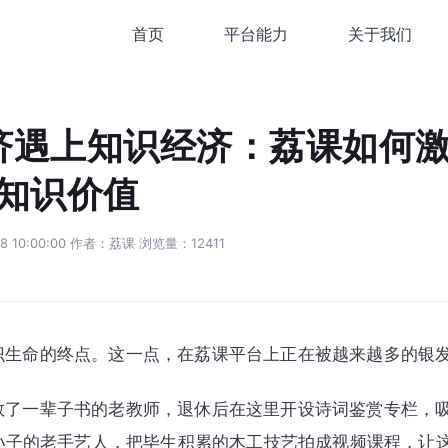
首页
平台能力
关于我们
公司简介
品牌故事与发展历程
济遇上知识经济：荔课如何激
品牌定位
荔课是什么平台
的知识价值
品牌资讯
平台动态与深度内容
8 10:00:00 作者：荔课 浏览量：12411
识生命的终点。这一点，在荔课平台上正在被越来越多的银
教了一辈子书的老教师，退休后在这里开设诗词鉴赏专栏，
孙子的老手艺人，把毕生积累的木工技艺拍成视频课程，让